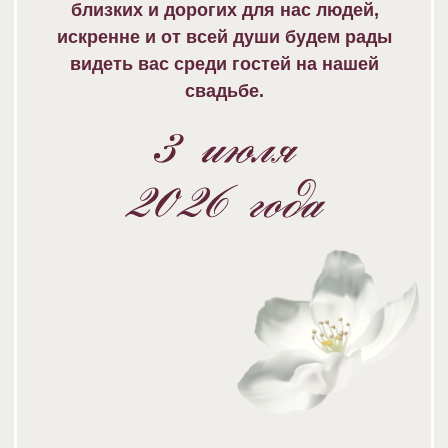
Церемония бракосочетания
и последующий прекрасный вечер будут
проходить