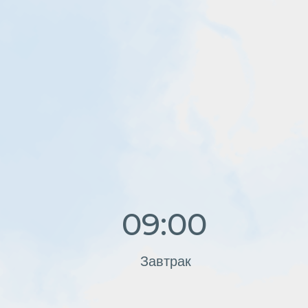
Завтрак
Пр
18:00-22
Гастроужин и live j
на винодельне Акчу