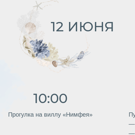
огулка на виллу «Нимфея»
Путешествие
— Mriya Wine
— Belmas Win
— AYA Organic
Планируем ф
в виноградни
:00
23:00
azz
Afterparty на вилле с
рина
диджеем
13 ИЮНЯ