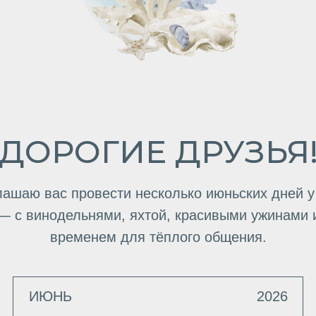
ОРОГИЕ ДРУЗЬЯ!
вас провести несколько июньских дней у моря
инодельнями, яхтой, красивыми ужинами и
временем для тёплого общения.
ИЮНЬ
2026
ПН
ВТ
СР
ЧТ
ПТ
СБ
ВС
1
2
3
4
5
6
7
8
9
10
11
12
13
14
21
15
16
17
18
19
20
22
23
24
25
26
27
28