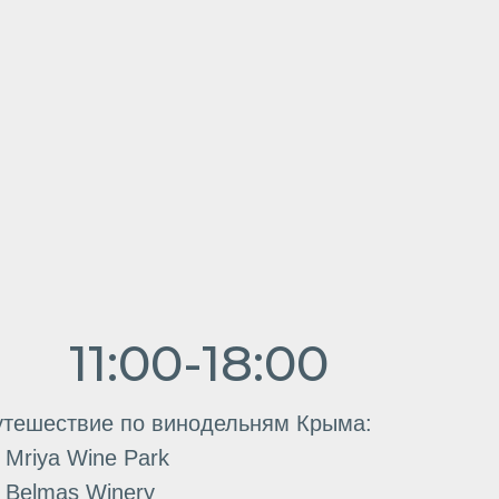
 по винодельням Крыма:
 Park
ery
 Wine & Vineyards -
отосессию
ках