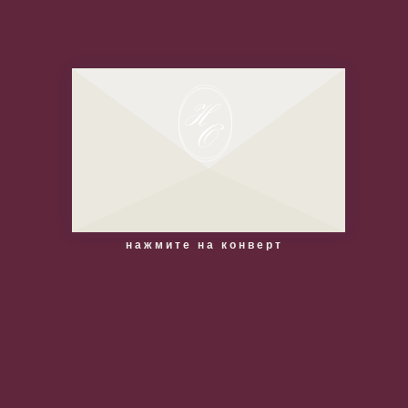
все детали
торжества
ВЫ ПРИГЛАШЕНЫ
НА СВАДЬБУ️❤️
нажмите на конверт
дать ответ о
присутствии
до свадьбы осталось:
21
6
5
49
дней
часов
минут
секунд