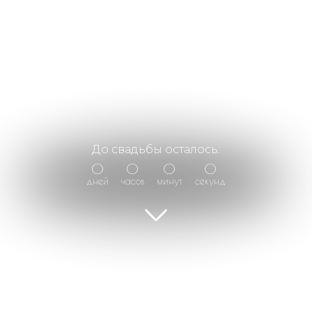
До свадьбы осталось:
0
0
0
0
дней
часов
минут
секунд