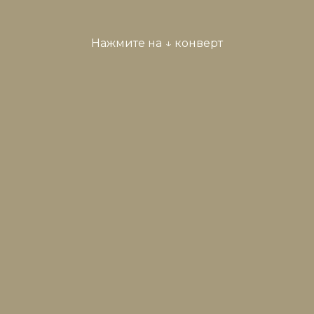
Нажмите на ↓ конверт