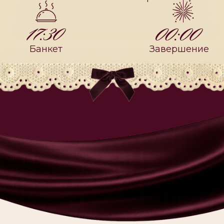
гие наши гости! На нашей свадьбе будут
твовать денежные конкурсы, если у вас есть
поучаствовать, то необходимо с собой иметь
ые купюры (номинал — 500р)! Если хотите
выиграть — берите больше🫡