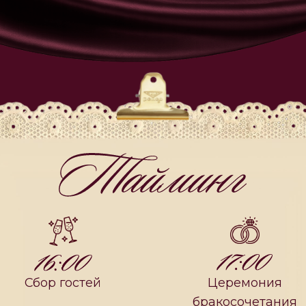
бор гостей
Церемония
бракосочетания
Банкет
Завершение