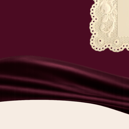
Доро
присутс
желание 
наличн