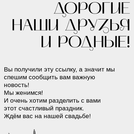
этот счастливый праздник.
Ждём вас на нашей свадьбе!