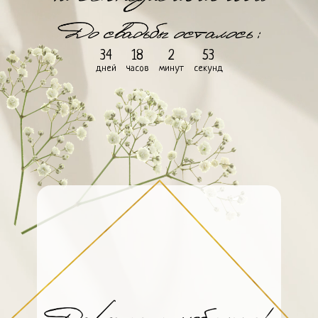
34
18
2
53
дней
часов
минут
секунд