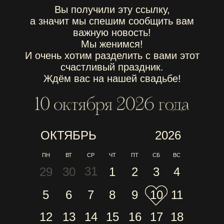
Вы получили эту ссылку,
а значит мы спешим сообщить вам
важную новость!
Мы женимся!
И очень хотим разделить с вами этот
счастливый праздник.
Ждём вас на нашей свадьбе!
ОКТЯБРЬ
2026
ПН
ВТ
СР
ЧТ
ПТ
СБ
ВС
31
29
30
1
2
3
4
5
6
7
8
9
10
11
12
13
14
15
16
17
18