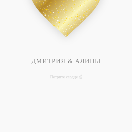
SAVE
THE
DATE
ДМИТРИЯ & АЛИНЫ
Потрите сердце ☝️
Наша свадьба будет проходить в
ЛофтХаус72
по адресу: Калиновая, 533а
Целинное, Тюмень