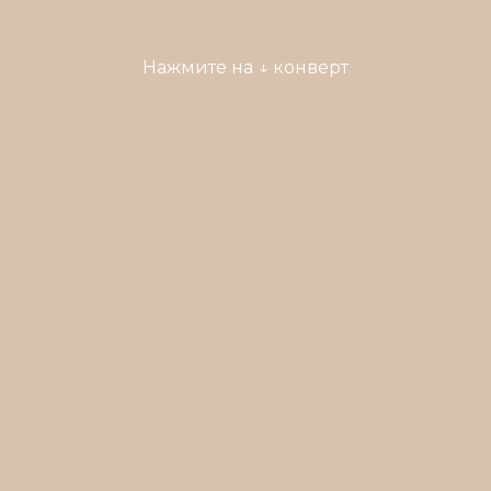
Нажмите на ↓ конверт