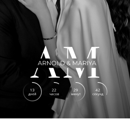
13
22
29
41
дней
часов
минут
секунд