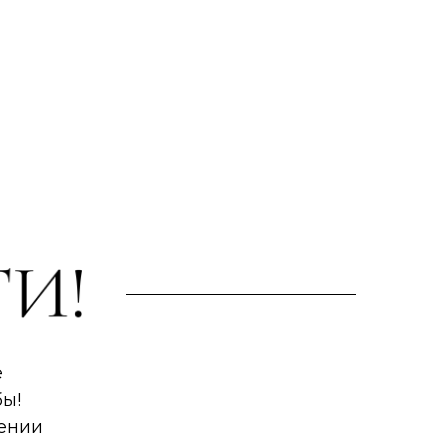
е
ы!
жении