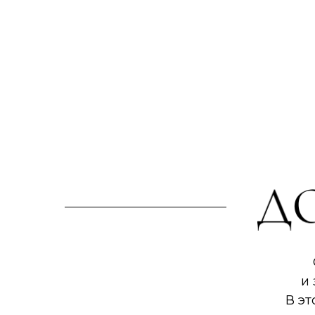
и
В эт