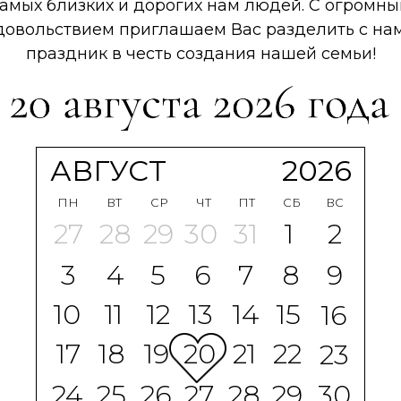
амых близких и дорогих нам людей. С огромн
довольствием приглашаем Вас разделить с на
праздник в честь создания нашей семьи!
АВГУСТ
2026
ПН
ВТ
СР
ЧТ
ПТ
СБ
ВС
27
28
29
30
31
1
2
3
4
5
6
7
8
9
10
11
12
13
14
15
16
17
18
19
20
21
22
23
24
25
26
27
28
29
30