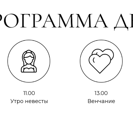
11.00
13.00
Утро невесты
Венчание