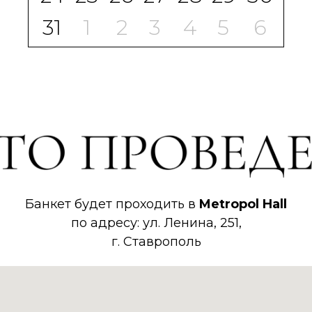
31
1
2
3
4
5
6
Банкет будет проходить в
Metropol Hall
по адресу: ул. Ленина, 251,
г. Ставрополь