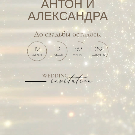
АНТОН И
АЛЕКСАНДРА
12
12
52
38
дней
часов
минут
секунд