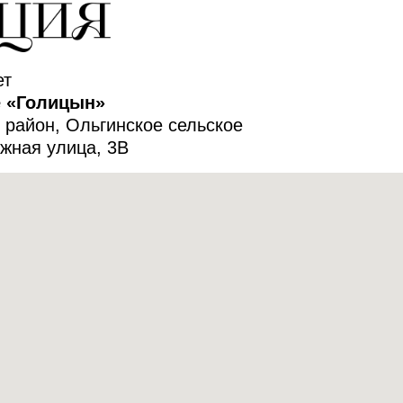
ет
е «Голицын»
 район, Ольгинское сельское
жная улица, 3В