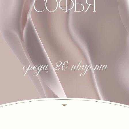
Мы верим, что этот день станет
красивым началом нашей
счастливой
совместной жизни.
Приглашаем Вас на нашу
свадьбу
,
которая состоится: