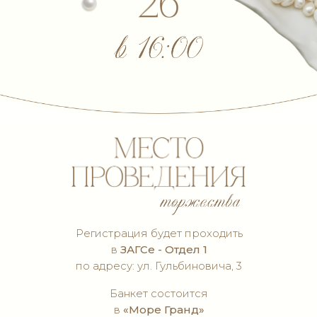
(для желающих)
скажем друг другу "ДА!"
встречаемся, знакомимся,
обнимаемся
Регистрация будет проходить
в
ЗАГСе - Отдел 1
по адресу: ул. Гульбиновича, 3
предвкушаем
незабываемый вечер
Банкет состоится
в
«Море Гранд»