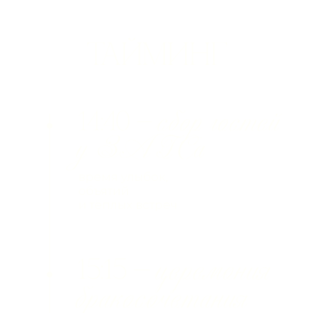
который мы запомним
навсегда
будем танцевать,
смеяться
и праздновать любовь