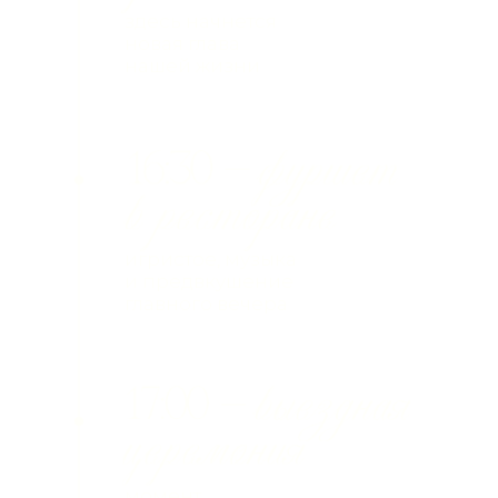
Главное для нас — ваше присутствие
.
А если при этом на вас ещё будет
наряд в цветовой гамме нашей
свадьбы — мы будем безмерно
счастливы!
Если у вас возникнут организационные
вопросы или идеи по подаркам
и сюрпризам, свяжитесь с нашим
организатором.
Екатерина Григоренко: