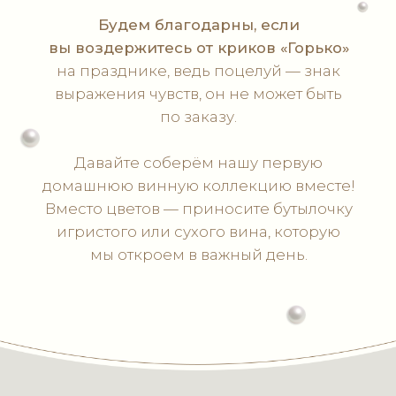
До свадьбы осталось:
0
0
0
0