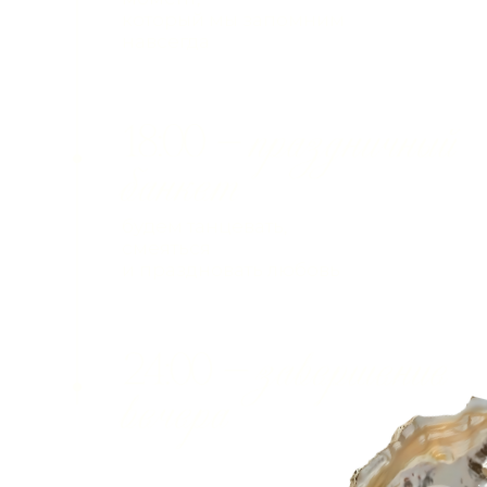
+7 (918) 665-56-88
Будем благодарны, если
вы воздержитесь от криков «Горько»
на празднике, ведь поцелуй — знак
выражения чувств, он не может быть
по заказу.
Давайте соберём нашу первую
домашнюю винную коллекцию вместе!
Вместо цветов — приносите бутылочку
игристого или сухого вина, которую
мы откроем в важный день.