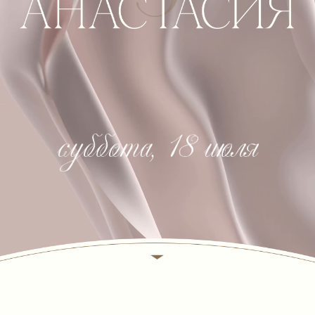
Мы верим, что этот день станет
красивым началом нашей счастливой
совместной жизни.
Приглашаем вас на нашу
свадьбу
,
которая состоится: