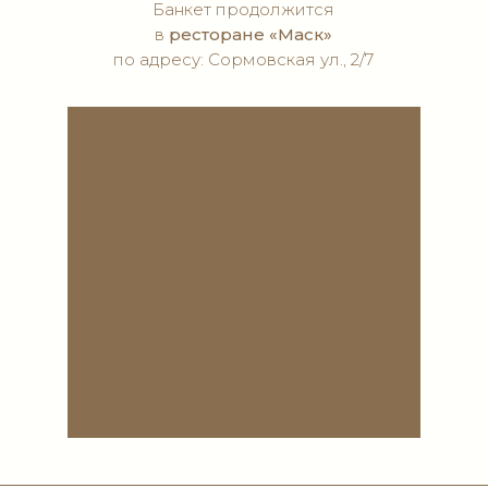
объятий
Банкет продолжится
и тёплых встреч
в
ресторане «Маск»
по адресу: Сормовская ул., 2/7
здесь начнется
новая глава
нашей жизни
игристое, музыка
и предвкушение
главного вечера
момент,