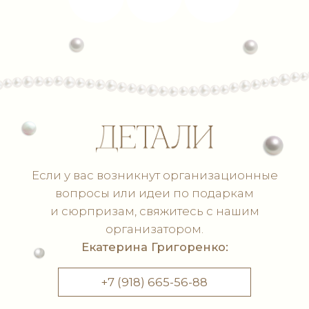
Игристое
Вино белое сухое
Вино белое полусладкое
Водка
Коньяк
Виски
Предпочитаю безалкогольное
Если у вас есть пищевая аллергия, просим
это указать:
Отправить!