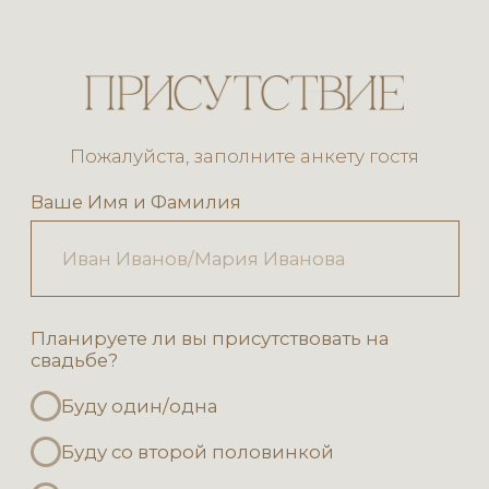
дней
часов
минут
секунд