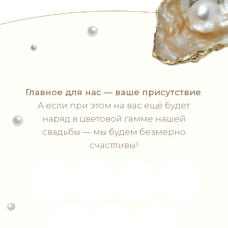
Пожалуйста, заполните анкету гостя
Ваше Имя и Фамилия
Планируете ли вы присутствовать на
свадьбе?
Буду один/одна
Буду со второй половинкой
К сожалению, нет
Скажу чуть позже
Потребуется ли трансфер из ЗАГСа в
ресторан?
Да
Нет
Какие напитки вы предпочитаете?