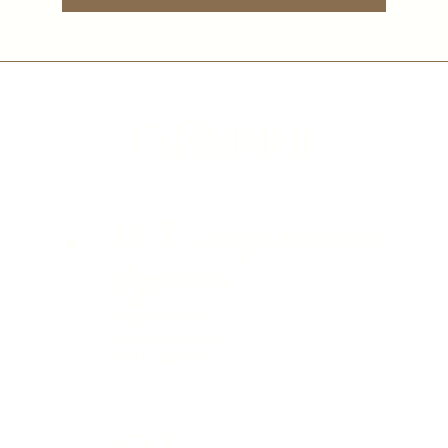
Мы очень ждём и с удовольствием
готовимся к этому незабываемому дню!
Поддержите нас Вашими улыбками и
объятиями, а также
красивыми
нарядами в палитре торжества:
Мужчины
могут придерживаться
цветовой гаммы по желанию.