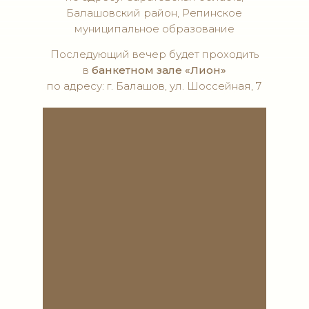
Балашовский район, Репинское
немного радостных,
муниципальное образование
трогательных
моментов
Последующий вечер будет проходить
в
банкетном зале «Лион»
по адресу: г. Балашов, ул. Шоссейная, 7
предвкушаем
незабываемый
вечер
даже такой
прекрасный вечер
может закончиться