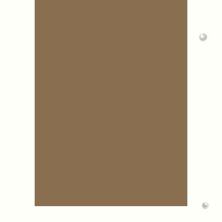
До свадьбы осталось:
0
0
0
0
дней
часов
минут
секунд