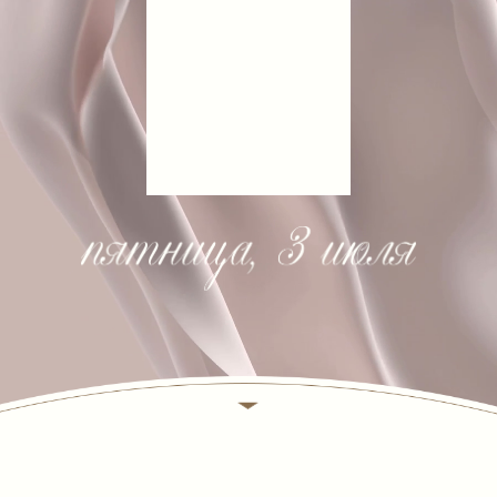
Мы верим, что этот день станет
красивым началом нашей
счастливой
совместной жизни.
Приглашаем Вас на нашу
свадьбу
,
которая состоится: