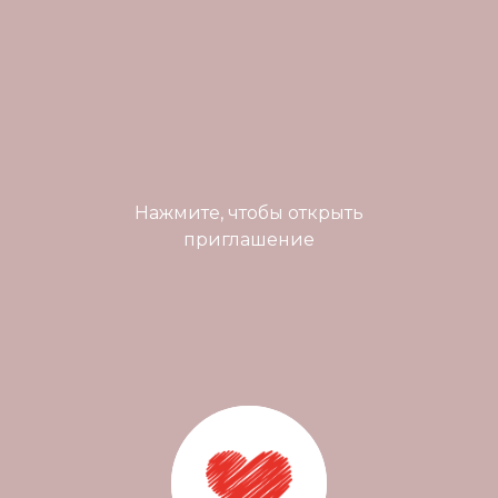
Нажмите, чтобы открыть
приглашение